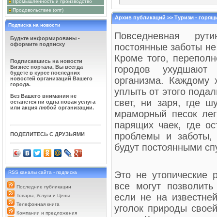
Промышленность и производство
СЛЕДИТЕ ЗА ИСП
Продовольствие (опт)
такое автомобиль с
средство передвижен
Архив публикаций >> Туризм - горящи
во-вторых, это неки
Подписка на новости
тем увереннее он чувствует с
Повседневная рут
автомобилях, но и уметь ими 
Будьте информированы -
оформите подписку
постоянные заботы не
НОВОЕ ПОКОЛЕН
Что нужно для того
Кроме того, переполн
современного города
Подписавшись на новости
правой стороне. Зд
Бизнес портала, Вы всегда
городов ухудшают
обладать чутьём на малейшие
будете в курсе последних
организма. Каждому х
реагировать. Все ли Автошкол
новостей организаций Вашего
города.
уплыть от этого подал
АКТУАЛЬНЫЕ ВО
Без Вашего внимания не
недвижимости никог
свет, ни заря, где 
останется ни одна новая услуга
оказанию таких усл
или акция любой организации.
неумолимо растет. 
мраморный песок лег
рынка, подготовки и сбора не
помогут компетентные специал
парящих чаек, где о
проблемы и заботы, 
ПОДЕЛИТЕСЬ С ДРУЗЬЯМИ
ПРАВИЛЬНОЕ ПИТ
В детском возрасте
будут постоянными сп
и правильно- ведь э
получением необхо
ошибка родителей заключается
детей свежими овощами. Ни кто
RSS каналы сайта - подписка
Это не утопические 
все могут позволить
Последние публикации
если не на известне
Товары, Услуги и Цены
Телефонная книга
уголок природы своей
Компании и предложения