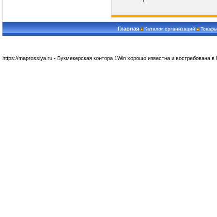
Главная
Каталог организаций
Товары
https://maprossiya.ru - Букмекерская контора 1Win хорошо известна и востребована в