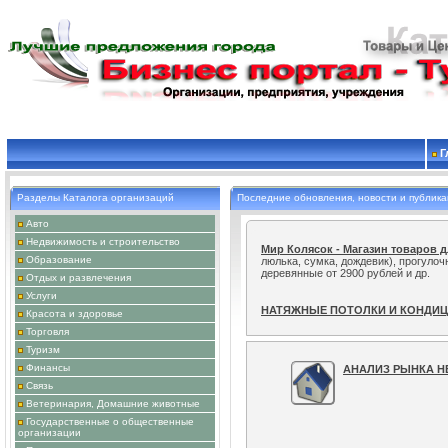
Г
Разделы Каталога организаций
Последние обновления, новости и публик
Авто
Недвижимость и строительство
Мир Колясок - Магазин товаров 
люлька, сумка, дождевик), прогуло
Образование
деревянные от 2900 рублей и др.
Отдых и развлечения
Услуги
НАТЯЖНЫЕ ПОТОЛКИ И КОНДИ
Красота и здоровье
сложности.
Торговля
Туризм
Специалист проведет модификац
настроит локальные сети и интернет
Финансы
АНАЛИЗ РЫНКА Н
Связь
Ветеринария, Домашние животные
Государственные о общественные
организации