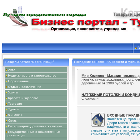
Г
Разделы Каталога организаций
Последние обновления, новости и публик
Авто
Мир Колясок - Магазин товаров 
Недвижимость и строительство
люлька, сумка, дождевик), прогуло
Образование
деревянные от 2900 рублей и др.
Отдых и развлечения
Услуги
НАТЯЖНЫЕ ПОТОЛКИ И КОНДИ
сложности.
Красота и здоровье
Торговля
Специалист проведет модификац
Туризм
настроит локальные сети и интернет
Финансы
ВХОДНЫЕ ПАРАДН
является центральн
Связь
Двери такого класс
Ветеринария, Домашние животные
надёжности и главн
следует учитывать тот факто
Государственные о общественные
климатических условий, т.к. у
организации