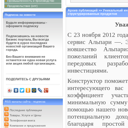
Промышленность и производство
ГОСТИНИЧНЫЙ КО
Продовольствие (опт)
Кондратьева Альбин
Очень рада, что мн
Архив публикаций >> Уникальный ин
расположенной в на
структурированных продуктов
Подписка на новости
жизни человека, который он п
решила выбрать такое место, в
Будьте информированы -
Ува
оформите подписку
САЙТ КР ПРОПЕРТ
именитых, успешных
С 23 ноября 2012 год
ЗАО КР Пропертиз. 
Подписавшись на новости
строительством зда
Бизнес портала, Вы всегда
сервис Альпари —
. 
ими. На данный момент под ко
будете в курсе последних
квадратных разноклассовой не
новостей организаций Вашего
новшество Альпари
города.
пожеланий клиент
ГОСТИНИЧНЫЙ КО
Без Вашего внимания не
Кондратьева Альбин
останется ни одна новая услуга
Очень рада, что мн
передовых разра
или акция любой организации.
расположенной в на
жизни человека, который он п
инвестициями.
решила выбрать такое место, в
ПОДЕЛИТЕСЬ С ДРУЗЬЯМИ
Конструктор поможет
БИЗНЕС НА ПОИСК
на поиске работы. И
интересующего вас 
рынке рабочей силы
Особенно актуально 
коэффициент участ
мире бушевал жесткий эконом
работы в Туле? Рекрутинговые
минимальную сумму 
RSS каналы сайта - подписка
помощью нашего ново
Последние публикации
потенциальную дохо
Товары, Услуги и Цены
Телефонная книга
благодаря просто
Компании и предложения