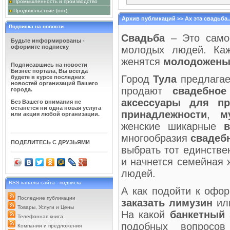
Промышленность и производство
ДЕТСКИЕ ТОВАРЫ
Продовольствие (опт)
временем не только 
долгожданного. С н
Архив публикаций >> Ах эта свадьба..
больше проводить в
Подписка на новости
скейтбордах, роликах. В общ
Свадьба
– Это самое
обожаемых детишек. И это каса
Будьте информированы -
оформите подписку
молодых людей.
Ка
РЕКЛАМНО ИНФО
Тульском интернете
женятся
молодожен
этой площадке 'Ката
Подписавшись на новости
наш сайт. Он являе
Бизнес портала, Вы всегда
Город
нашем каталоге можно найти 
Тула
предлагае
будете в курсе последних
Адреса и телефоны, ссылки на
новостей организаций Вашего
продают
свадебное
города.
НЮАНСЫ КУПЛИ-
аксессуары для пр
Без Вашего внимания не
Публикация предста
останется ни одна новая услуга
недвижимости без п
принадлежности
,
м
или акция любой организации.
нужно быть готовым
различных махинаций. Приме
женские шикарные
в
интернета и в газетах, разме
Поэтому ...
многообразия
свадеб
ПОДЕЛИТЕСЬ С ДРУЗЬЯМИ
РУКОПИСНЫЕ САЙТЫ ИЛИ 
выбрать тот единств
готова предложить свои услу
предлагаем рукописные сайты
и начнется семейная 
позиций. Ведь сайт – это не п
ход, который способен помоч
людей.
отличаются от сайтов, построе
RSS каналы сайта - подписка
А как подойти к оф
Последние публикации
заказать лимузин
ил
Товары, Услуги и Цены
На какой
банкетный 
Телефонная книга
подобных вопросо
Компании и предложения