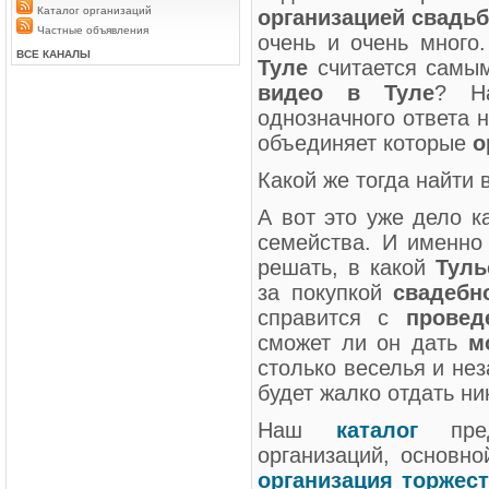
Каталог организаций
организацией свадь
Частные объявления
очень и очень много
ВСЕ КАНАЛЫ
Туле
считается самы
видео в Туле
? Н
однозначного ответа н
объединяет которые
о
Какой же тогда найти
А вот это уже дело к
семейства.
И именно 
решать, в какой
Туль
за покупкой
свадебн
справится с
провед
сможет ли он дать
м
столько веселья и н
будет жалко отдать ни
Наш
каталог
пред
организаций, основно
организация торжест