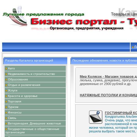
Г
Специалист проведет модификац
Разделы Каталога организаций
Последние обновления, новости и публик
настроит локальные сети и интернет
Авто
Недвижимость и строительство
Мир Колясок - Магазин товаров 
люлька, сумка, дождевик), прогуло
Образование
деревянные от 2900 рублей и др.
Отдых и развлечения
Услуги
НАТЯЖНЫЕ ПОТОЛКИ И КОНДИ
Красота и здоровье
сложности.
Торговля
Туризм
Финансы
ГОСТИНИЧНЫЙ КО
Кондратьева Альбин
Связь
Очень рада, что мн
Ветеринария, Домашние животные
расположенной в на
жизни человека, который он п
Государственные о общественные
решила выбрать такое место, в
организации