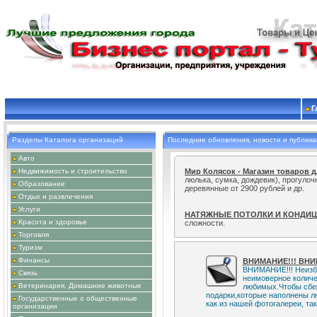
Г
Разделы Каталога организаций
Последние обновления, новости и публик
Авто
Мир Колясок - Магазин товаров 
Недвижимость и строительство
люлька, сумка, дождевик), прогуло
деревянные от 2900 рублей и др.
Образование
Отдых и развлечения
НАТЯЖНЫЕ ПОТОЛКИ И КОНДИ
Услуги
сложности.
Красота и здоровье
Торговля
Специалист проведет модификац
Туризм
настроит локальные сети и интернет
Финансы
ВНИМАНИЕ!!! ВНИ
ВНИМАНИЕ!!! Неизбе
Связь
неимоверное количе
Ветеринария, Домашние животные
любимых.Чтобы сбер
подарки,которые наполнены л
Государственные о общественные
как из нашей фотогалереи, так 
организации