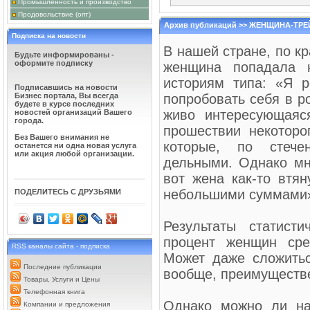
Промышленность и производство
РУКОПИСНЫЕ САЙТЫ ИЛИ 
Продовольствие (опт)
готова предложить свои услу
предлагаем рукописные сайты
Архив публикаций >> ЖЕНЩИНА-ТРЕ
позиций. Ведь сайт – это не п
Подписка на новости
ход, который способен помоч
В нашей стране, по к
отличаются от сайтов, построе
Будьте информированы -
оформите подписку
женщина попадала 
ОГНИ МОСКВЫ 20
ИМЕНИТЫХ КОЛЛЕГ
историям типа: «Я 
хожу по квартире, с
Подписавшись на новости
остановку, где меня
Бизнес портала, Вы всегда
попробовать себя в р
Куда мы едем в такую рань? 
будете в курсе последних
живо интересующаяс
участие. Ах, да. Я же забыла 
новостей организаций Вашего
восточного ...
города.
прошествии некоторо
РЕКЛАМНО ИНФО
Без Вашего внимания не
Тульском интернете
которые, по стечен
останется ни одна новая услуга
этой площадке 'Ката
или акция любой организации.
наш сайт. Он являе
дельными. Однако мне
нашем каталоге можно найти 
Адреса и телефоны, ссылки на
вот жена как-то втян
небольшими суммами
ПОДЕЛИТЕСЬ С ДРУЗЬЯМИ
АРЕНДА НЕДВИЖИ
Молодые, начинающи
помещении, которое 
Приобрести целое з
Результаты статисти
финансовых вложений. А вот 
начинающих. Предложения от 
процент женщин сре
кажется. Вначале ...
RSS каналы сайта - подписка
Может даже сложитьс
Последние публикации
вообще, преимуществе
Товары, Услуги и Цены
Телефонная книга
Однако можно ли на
Компании и предложения