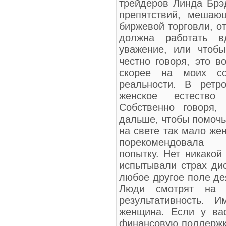
трейдеров Линда Брэ
препятствий, мешаю
биржевой торговли, от
должна работать в
уважение, или чтобы
честно говоря, это в
скорее на моих со
реальности. В ретр
женское естество
Собственно говоря,
дальше, чтобы помочь
на свете так мало же
порекомендовала 
попытку. Нет никакой
испытывали страх ди
любое другое поле де
Люди смотрят на 
результативность.
женщина. Если у ва
финансовую поддержку