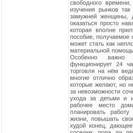
свободного времени,
изучения рынков так
замужней женщины, 
оказаться просто нав
которая вполне при
пособие, получаемое о
может стать как непл
материальной помощь
Особенно важно 
функционирует 24 ч
торговля на нём ведё
многие отлично обр
которые желают, но не
за невозможности соч
ухода за детьми и и
рабочее место дом
планировать работу
жизни, повышать сво
худой конец, дающее
соседке: пора ли п