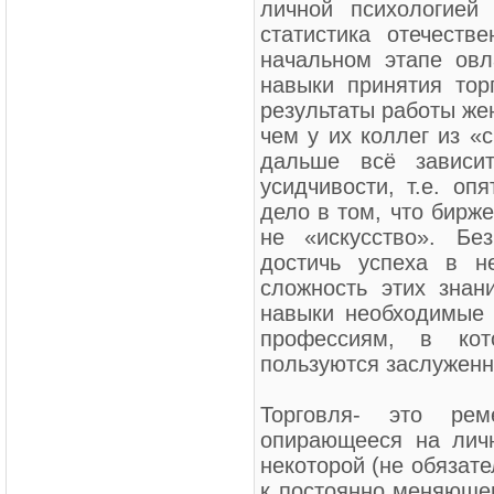
личной психологией
статистика отечеств
начальном этапе овл
навыки принятия тор
результаты работы же
чем у их коллег из «
дальше всё зависи
усидчивости, т.е. оп
дело в том, что бирже
не «искусство». Бе
достичь успеха в н
сложность этих знан
навыки необходимые в
профессиям, в ко
пользуются заслуженн
Торговля- это ре
опирающееся на лич
некоторой (не обязат
к постоянно меняющем