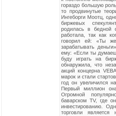
гораздо большую роль
то продвинутые теор
Ингеборги Моотц, одн
биржевых спекуля
родилась в бедной 
работала, так как ко
говорил ей: «Ты ж
зарабатывать деньги
ему: «Если ты думаешь
буду играть на бир
обнаружила, что нез
акций концерна VEBA
марок и стали старто
год он увеличился н
Первый миллион она
Огромной популярн
баварском TV, где о
инвестированию. Од
торговли является 