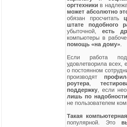
оргтехники
в надлежа
может абсолютно это
обязан просчитать
штате подобного р
убыточной,
есть д
компьютеры в рабоч
помощь «на дому»
.
Если работа подо
удовлетворила всех, 
о постоянном сотрудн
производят
профил
роутера
,
тестиро
поддержку
, если не
лишь по надобност
не пользователем ком
Такая
компьютерна
популярной. Это
в