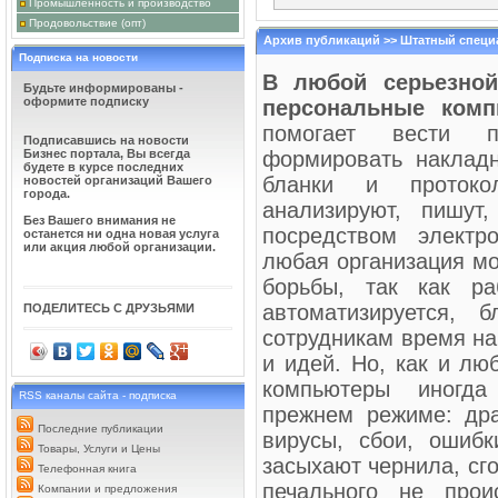
Промышленность и производство
ГРУЗОПЕРЕВОЗКИ - ЧАСТН
Продовольствие (опт)
приходится сталкиваться с пе
доставка груза на большие ра
Архив публикаций >> Штатный специ
требующий внимательного и о
Подписка на новости
Туле, оказывающих услуги по 
В любой серьезной
вам и по цене, и по ...
Будьте информированы -
оформите подписку
персональные ком
КОМПАНИЯ ДВА К
МОТОЦИКЛА
: Для
помогает вести пр
а настоящий железн
Подписавшись на новости
ощущение незабывае
Бизнес портала, Вы всегда
формировать накладн
тому же, оставив в стороне 
будете в курсе последних
бланки и проток
забывать о том, что данный в
новостей организаций Вашего
необычайной ...
города.
анализируют, пишут
ВХОДНЫЕ ПАРАДН
Без Вашего внимания не
является центральн
посредством электр
останется ни одна новая услуга
Двери такого класс
или акция любой организации.
надёжности и главн
любая организация мо
следует учитывать тот факто
климатических условий, т.к. у
борьбы, так как ра
автоматизируется, 
ПОДЕЛИТЕСЬ С ДРУЗЬЯМИ
СЛЕДИТЕ ЗА ИСП
такое автомобиль с
сотрудникам время на
средство передвижен
во-вторых, это неки
и идей. Но, как и лю
тем увереннее он чувствует с
автомобилях, но и уметь ими 
компьютеры иногда
RSS каналы сайта - подписка
прежнем режиме: дра
Последние публикации
вирусы, сбои, ошибк
Товары, Услуги и Цены
засыхают чернила, сго
Телефонная книга
печального не прои
Компании и предложения