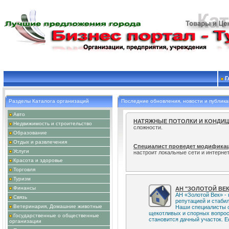
Г
Разделы Каталога организаций
Последние обновления, новости и публик
Авто
НАТЯЖНЫЕ ПОТОЛКИ И КОНДИ
Недвижимость и строительство
сложности.
Образование
Отдых и развлечения
Специалист проведет модификац
настроит локальные сети и интернет
Услуги
Красота и здоровье
Мир Колясок - Магазин товаров 
Торговля
люлька, сумка, дождевик), прогуло
Туризм
деревянные от 2900 рублей и др.
Финансы
АН "ЗОЛОТОЙ ВЕ
АН «Золотой Век» -
Связь
репутацией и стаби
Ветеринария, Домашние животные
Наши специалисты 
щекотливых и спорных вопрос
Государственные о общественные
становится дачный участок. Ес
организации