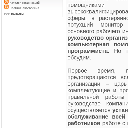
Каталог организаций
помощникам
Частные объявления
высококвалифициров
ВСЕ КАНАЛЫ
сферы, в растерянн
потухший монитор
основного рабочего и
руководство органи
компьютерная пом
программиста
. Но т
обсудим.
Первое время, п
предотвращаются вс
организации – цар
комплектующие и пр
правильной работы
руководство компан
осуществляется
уста
обслуживание всей 
работников
работе с 