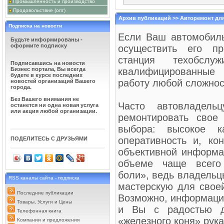
Промышленность и производство
ВЕДУЩИЙ ПРАЗД
Продовольствие (опт)
превратилось прост
продумать его сцен
Архив публикаций >> Авторемонт дл
Ведущий праздника в
Подписка на новости
мероприятие увлекательным. 
Если Ваш автомобиль
устраивать сюрпризы и розыгр
Будьте информированы -
оформите подписку
осуществить его пр
НОВОСТИ С ДОСТ
ввел сервис доставк
станция техобсл
нашего ресурса пря
Подписавшись на новости
пользователя.Если 
Бизнес портала, Вы всегда
квалифицированные
нашем портале, о новых доба
будете в курсе последних
работу любой сложнос
(включая выкладки товаров по
новостей организаций Вашего
города.
ДОСКА ОБЪЯВЛЕН
Без Вашего внимания не
заинтересованным л
Часто автовладель
останется ни одна новая услуга
подать объявление н
или акция любой организации.
об услугах в Туле. 
ремонтировать свое
регистрации. Вам необходимо 
соответствующие поля любое 
выбора: высокое ка
оперативность и, ко
ПОДЕЛИТЕСЬ С ДРУЗЬЯМИ
БАНКЕТЫ, ПРАЗД
когда за окном пад
объективной информа
самых любимых всем
собираются, чтобы в
объеме чаще всего 
бокал шампанского, загадав 
отметить приход этого Нового 
боли», ведь владельц
RSS каналы сайта - подписка
мастерскую для свое
Последние публикации
Возможно, информация
Товары, Услуги и Цены
и Вы с радостью до
Телефонная книга
«железного коня» рук
Компании и предложения