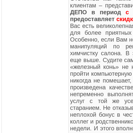
клиентам – представ
ДЕПО в период
с 
предоставляет
скид
Вас есть великолепна
для более приятных
Особенно, если Вам н
манипуляций по ре
химчистку салона. В
еще выше. Судите сам
«железный конь» не 
пройти компьютерную 
никогда не помешает,
произведена качеств
непременно выполня
услуг с той же усе
старанием. Не отказы
неплохой бонус в чес
коллег и родственнико
недели. И этого вполн