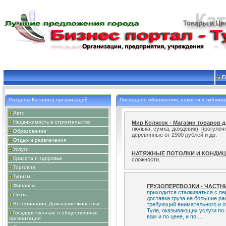
Г
Разделы Каталога организаций
Последние обновления, новости и публик
Авто
Мир Колясок - Магазин товаров 
Недвижимость и строительство
люлька, сумка, дождевик), прогуло
Образование
деревянные от 2900 рублей и др.
Отдых и развлечения
Услуги
НАТЯЖНЫЕ ПОТОЛКИ И КОНДИ
сложности.
Красота и здоровье
Торговля
Специалист проведет модификац
Туризм
настроит локальные сети и интернет
Финансы
ГРУЗОПЕРЕВОЗКИ - ЧАСТН
приходится сталкиваться с пе
Связь
доставка груза на большие ра
Ветеринария, Домашние животные
требующий внимательного и о
Туле, оказывающих услуги по 
Государственные о общественные
вам и по цене, и по ...
организации